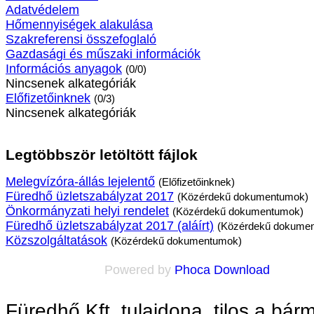
Adatvédelem
Hőmennyiségek alakulása
Szakreferensi összefoglaló
Gazdasági és műszaki információk
Információs anyagok
(0/0)
Nincsenek alkategóriák
Előfizetőinknek
(0/3)
Nincsenek alkategóriák
Legtöbbször letöltött fájlok
Melegvízóra-állás lejelentő
(Előfizetőinknek)
Füredhő üzletszabályzat 2017
(Közérdekű dokumentumok)
Önkormányzati helyi rendelet
(Közérdekű dokumentumok)
Füredhő üzletszabályzat 2017 (aláírt)
(Közérdekű dokume
Közszolgáltatások
(Közérdekű dokumentumok)
Powered by
Phoca Download
Füredhő Kft. tulajdona, tilos a bá