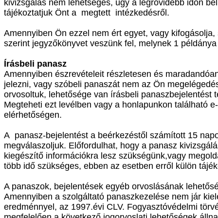
kivizsgálás nem lehetséges, úgy a legrövidebb időn bel
tájékoztatjuk Önt a megtett intézkedésről.
Amennyiben Ön ezzel nem ért egyet, vagy kifogásolja,
szerint jegyzőkönyvet veszünk fel, melynek 1 példánya Ö
Írásbeli panasz
Amennyiben észrevételeit részletesen és maradandóan
jelezni, vagy szóbeli panaszát nem az Ön megelégedé
orvosoltuk, lehetősége van írásbeli panaszbejelentést t
Megteheti ezt levélben vagy a honlapunkon található e
elérhetőségen.
A panasz-bejelentést a beérkezéstől számított 15 napo
megválaszoljuk. Előfordulhat, hogy a panasz kivizsgál
kiegészítő információkra lesz szükségünk,vagy megol
több idő szükséges, ebben az esetben erről külön tájék
A panaszok, bejelentések egyéb orvoslásának lehetősé
Amennyiben a szolgáltató panaszkezelése nem jár kiel
eredménnyel, az 1997.évi CLV. Fogyasztóvédelmi törv
megfelelően a következő jogorvoslati lehetőségek álln