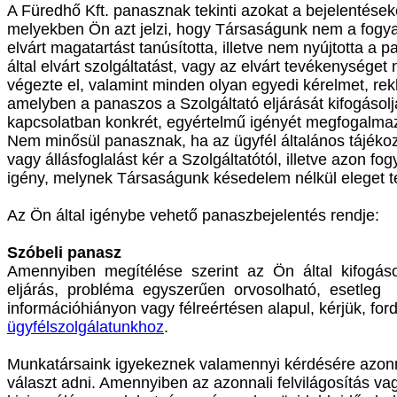
A Füredhő Kft. panasznak tekinti azokat a bejelentések
melyekben Ön azt jelzi, hogy Társaságunk nem a fogyas
elvárt magatartást tanúsította, illetve nem nyújtotta a 
által elvárt szolgáltatást, vagy az elvárt tevékenységet
végezte el, valamint minden olyan egyedi kérelmet, rek
amelyben a panaszos a Szolgáltató eljárását kifogásolj
kapcsolatban konkrét, egyértelmű igényét megfogalma
Nem minősül panasznak, ha az ügyfél általános tájékoz
vagy állásfoglalást kér a Szolgáltatótól, illetve azon fog
igény, melynek Társaságunk késedelem nélkül eleget t
Az Ön által igénybe vehető panaszbejelentés rendje:
Szóbeli panasz
Amennyiben megítélése szerint az Ön által kifogás
eljárás, probléma egyszerűen orvosolható, esetleg
információhiányon vagy félreértésen alapul, kérjük, ford
ügyfélszolgálatunkhoz
.
Munkatársaink igyekeznek valamennyi kérdésére azon
választ adni. Amennyiben az azonnali felvilágosítás va